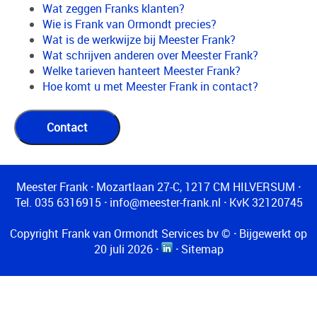
Wat zeggen Franks klanten?
Wie is Frank van Ormondt precies?
Wat is de werkwijze bij Meester Frank?
Wat schrijven anderen over Meester Frank?
Welke tarieven hanteert Meester Frank?
Hoe komt u met Meester Frank in contact?
Meester Frank
·
Mozartlaan 27-C, 1217 CM HILVERSUM
·
Tel. 035 6316915
·
info@meester-frank.nl
·
KvK 32120745
Copyright Frank van Ormondt Services bv ©
·
Bijgewerkt op
20 juli 2026
·
·
Sitemap