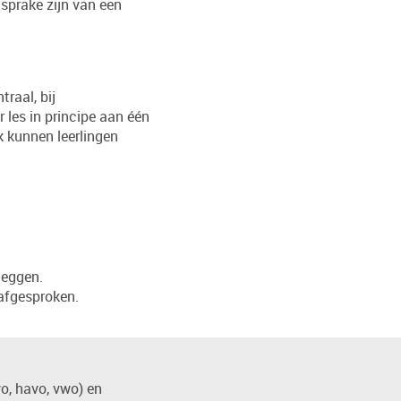
 sprake zijn van een
traal, bij
r les in principe aan één
k kunnen leerlingen
 leggen.
 afgesproken.
vo, havo, vwo) en