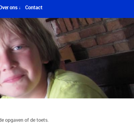
Over ons ↓
Contact
 de opgaven of de toets.