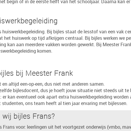
et begin of in de eerste helft van het schooljaar. Daarna kan er
iswerkbegeleiding
ls huiswerkbegeleiding. Bij bijles staat de lesstof van een vak cen
 het huiswerk op tijd afkrijgen centraal. Bij bijles werken we pe
ding kan aan meerdere vakken worden gewerkt. Bij Meester Fran
uiswerkbegeleiding komen.
ijles bij Meester Frank
t en altijd een-op-een, dus niet met anderen samen.
zelfde bijlesdocent, dus je hoeft jouw situatie niet steeds uit te
k: er kan eventueel ook apart extra huiswerkbegeleiding worden
 studenten, ons team heeft al tien jaar ervaring met bijlessen.
wij bijles Frans?
s Frans voor: leerlingen uit het voortgezet onderwijs (vmbo, ma