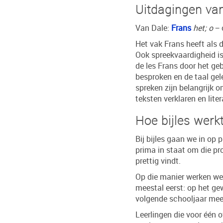
Uitdagingen van
Van Dale:
Frans
het; o
− 
Het vak Frans heeft als d
Ook spreekvaardigheid is 
de les Frans door het ge
besproken en de taal gele
spreken zijn belangrijk 
teksten verklaren en lite
Hoe bijles werk
Bij bijles gaan we in op 
prima in staat om die pr
prettig vindt.
Op die manier werken we 
meestal eerst: op het ge
volgende schooljaar mee
Leerlingen die voor één