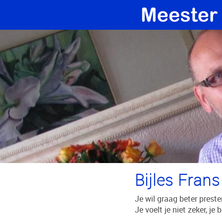
Bijles Fran
Je wil graag beter preste
Je voelt je niet zeker, je