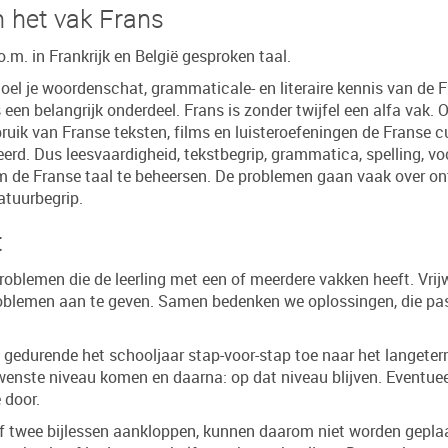
 het vak Frans
o.m. in Frankrijk en België gesproken taal.
oel je woordenschat, grammaticale- en literaire kennis van de F
een belangrijk onderdeel. Frans is zonder twijfel een alfa vak.
bruik van Franse teksten, films en luisteroefeningen de Franse c
erd. Dus leesvaardigheid, tekstbegrip, grammatica, spelling, vo
om de Franse taal te beheersen. De problemen gaan vaak over o
ratuurbegrip.
t
problemen die de leerling met een of meerdere vakken heeft. Vrijwel
oblemen aan te geven. Samen bedenken we oplossingen, die pass
gedurende het schooljaar stap-voor-stap toe naar het langetermi
wenste niveau komen en daarna: op dat niveau blijven. Eventuee
 door.
 of twee bijlessen aankloppen, kunnen daarom niet worden gepl