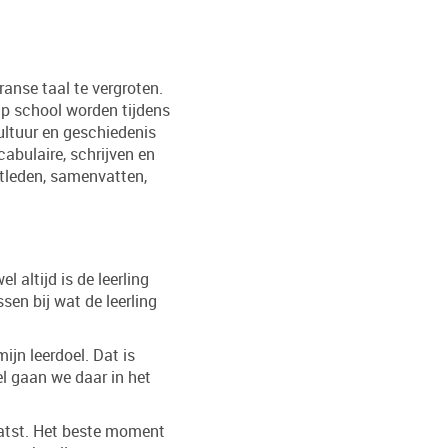
ranse taal te vergroten.
 Op school worden tijdens
ultuur en geschiedenis
cabulaire, schrijven en
ntleden, samenvatten,
 altijd is de leerling
en bij wat de leerling
jn leerdoel. Dat is
l gaan we daar in het
aatst. Het beste moment