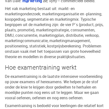
Van Dale:
m
a
r·ke·ting
de; v(m)
− commercieel beleid.
Het vak marketing bestaat uit: markt- en
marketingonderzoek; marketingorganisatie en -planning;
koopgedrag, segmentatie en marketingmix. Typische
begrippen uit de marketing zijn: de vier P´s (product, prijs,
plaats, promotie), marketingstrategie, consumenten,
DMU, concurrentie, marketingplan, distributie, verkoop,
marketingcommunicatie, marketingmanagement,
positionering, statistiek, kostprijsberekening. Problemen
onstaan vaak met het toepassen van grote hoeveelheid
theorie en modellen in diverse praktijksituaties.
Hoe examentraining werkt
De examentraining is de laatste intensieve voorbereiding
op jouw examens of herexamens. We helpen je de stof
onder de knie te krijgen door gedeelten te herhalen en
moeilijke punten nog eens uit te leggen. Maar we gaan
vooral oefenen, oefenen en nog eens oefenen.
Examentraining is bedoeld voor leerlingen die relatief kort